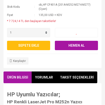
ob_HP CF401A (201A-M252-M274-M277)
Stok Kodu
(Cyan)
Fiyat
135,00 USD + KDV
* 7.724,14 TL den başlayan taksitlerle!
SEPETE EKLE
HEMEN AL
Karşılaştır
ÜRÜN BİLGİSİ
YORUMLAR
TAKSİT SEÇENEKLERİ
HP Uyumlu Yazıcılar;
HP Renkli LaserJet Pro M252n Yazıcı