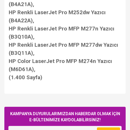
(B4A21A),
HP Renkli LaserJet Pro M252dw Yazıcı
(B4A22A),
HP Renkli LaserJet Pro MFP M277n Yazıcı
(B3Q10A),
HP Renkli LaserJet Pro MFP M277dw Yazıcı
(B3Q11A),
HP Color LaserJet Pro MFP M274n Yazıcı
(M6D61A),
(1.400 Sayfa)
Bu ürüne ilk yorumu siz yapın!
KAMPANYA DUYURULARIMIZDAN HABERDAR OLMAK İÇİN
E-BÜLTENİMİZE KAYDOLABİLİRSİNİZ!
Yorum Yaz