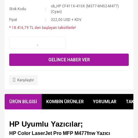
ob_HP CF411X-410X (M377-M452-M477)
Stok Kodu
(Cyan)
Fiyat
322,00 USD + KDV
* 18.416,79 TL den başlayan taksitlerle!
GELİNCE HABER VER
Karşılaştır
ÜRÜN BİLGİSİ
KOMBİN ÜRÜNLER
YORUMLAR
TAKSİ
HP Uyumlu Yazıcılar;
HP Color LaserJet Pro MFP M477fnw Yazıcı