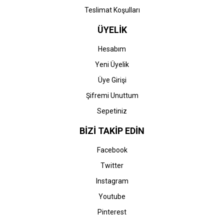
M452-M477) Orjinal Mavi
M452-M477) Muadil Mavi
Toner
Toner
Teslimat Koşulları
10.686,31 TL
514,76 TL
ÜYELİK
Hesabım
Yeni Üyelik
Üye Girişi
Şifremi Unuttum
Sepetiniz
BİZİ TAKİP EDİN
Facebook
Twitter
Instagram
Youtube
Pinterest