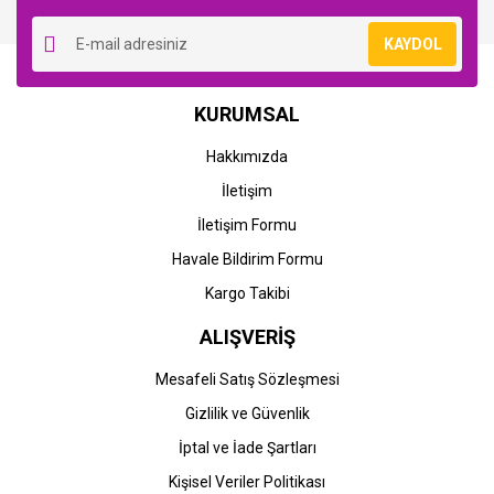
Yorum Yaz
KAYDOL
HP
HP
KURUMSAL
HP CF410A-410A (M377-
HP CF410A-410A (M377-
M452-M477) Orjinal Siyah
M452-M477) Muadil Siyah
Hakkımızda
Toner
Toner
İletişim
8.274,40 TL
514,76 TL
İletişim Formu
Havale Bildirim Formu
Kargo Takibi
ALIŞVERİŞ
Mesafeli Satış Sözleşmesi
Gizlilik ve Güvenlik
HP
HP
İptal ve İade Şartları
HP CF411A-410A (M377-
HP CF411A-410A (M377-
Kişisel Veriler Politikası