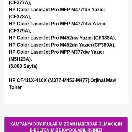
(CF377A),
HP Color LaserJet Pro MFP M477fdn Yazıcı
(CF378A),
HP Color LaserJet Pro MFP M477fdw Yazıcı
(CF379A),
HP Color LaserJet Pro M452nw Yazıcı (CF388A),
HP Color LaserJet Pro M452dn Yazıcı (CF389A),
HP Color LaserJet Pro MFP M377dw Yazıcı
(M5H23A),
(5,000 Sayfa)
HP CF411X-410X (M377-M452-M477) Orjinal Mavi
Toner
Bu ürüne ilk yorumu siz yapın!
KAMPANYA DUYURULARIMIZDAN HABERDAR OLMAK İÇİN
E-BÜLTENİMİZE KAYDOLABİLİRSİNİZ!