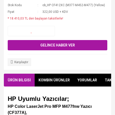
Stok Kodu
ob_HP CF412XC (M377-M452-M477) (Yellow)
Fiyat
322,00 USD + KDV
* 18.410,03 TL den başlayan taksitlerle!
GELİNCE HABER VER
Karşılaştır
ÜRÜN BİLGİSİ
KOMBİN ÜRÜNLER
YORUMLAR
TAKSİ
HP Uyumlu Yazıcılar;
HP Color LaserJet Pro MFP M477fnw Yazıcı
(CF377A),