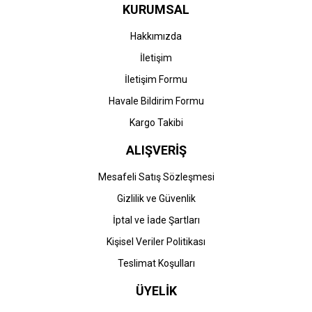
HP
HP
KURUMSAL
HP CF410A-410A (M377-
HP CF410A-410A (M377-
M452-M477) Orjinal Siyah
M452-M477) Muadil Siyah
Hakkımızda
Toner
Toner
İletişim
8.271,36 TL
514,57 TL
İletişim Formu
Havale Bildirim Formu
Kargo Takibi
ALIŞVERİŞ
Mesafeli Satış Sözleşmesi
Gizlilik ve Güvenlik
HP
HP
İptal ve İade Şartları
HP CF411A-410A (M377-
HP CF411A-410A (M377-
Kişisel Veriler Politikası
M452-M477) Orjinal Mavi
M452-M477) Muadil Mavi
Toner
Toner
Teslimat Koşulları
10.682,39 TL
514,57 TL
ÜYELİK