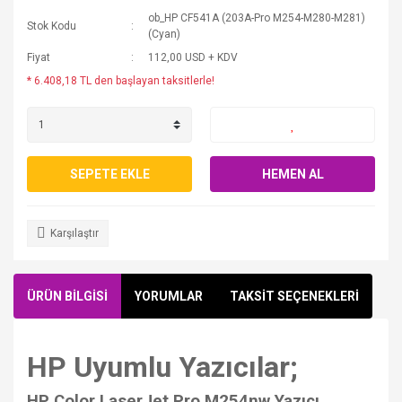
ob_HP CF541A (203A-Pro M254-M280-M281)
Stok Kodu
(Cyan)
Fiyat
112,00 USD + KDV
* 6.408,18 TL den başlayan taksitlerle!
SEPETE EKLE
HEMEN AL
Karşılaştır
ÜRÜN BİLGİSİ
YORUMLAR
TAKSİT SEÇENEKLERİ
HP Uyumlu Yazıcılar;
HP Color LaserJet Pro M254nw Yazıcı