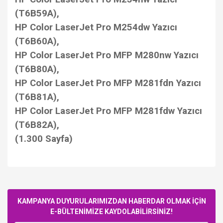
(T6B59A),
HP Color LaserJet Pro M254dw Yazıcı
(T6B60A),
HP Color LaserJet Pro MFP M280nw Yazıcı
(T6B80A),
HP Color LaserJet Pro MFP M281fdn Yazıcı
(T6B81A),
HP Color LaserJet Pro MFP M281fdw Yazıcı
(T6B82A),
(1.300 Sayfa)
Bu ürüne ilk yorumu siz yapın!
KAMPANYA DUYURULARIMIZDAN HABERDAR OLMAK İÇİN
E-BÜLTENİMİZE KAYDOLABİLİRSİNİZ!
Yorum Yaz