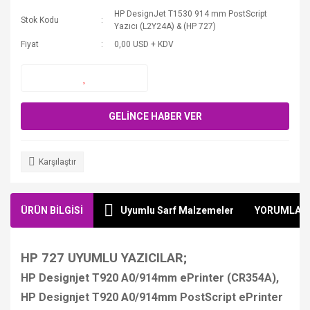
HP DesignJet T1530 914 mm PostScript
Stok Kodu
Yazıcı (L2Y24A) & (HP 727)
Fiyat
0,00 USD + KDV
GELİNCE HABER VER
Karşılaştır
ÜRÜN BİLGİSİ
Uyumlu Sarf Malzemeler
YORUMLAR
HP 727 UYUMLU YAZICILAR;
HP Designjet T920 A0/914mm ePrinter (CR354A),
HP Designjet T920 A0/914mm PostScript ePrinter