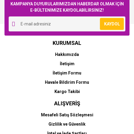
KAMPANYA DUYURULARIMIZDAN HABERDAR OLMAK İÇİN
E-BÜLTENİMİZE KAYDOLABİLİRSİNİZ!
Yorum Yaz
KAYDOL
HP
HP
KURUMSAL
HP 727-B3P19A (T920-
HP 727-B3P20A (T920-
T930-T1500-T1530-
T930-T1500-T1530-
Hakkımızda
T2500-T2530) Orjinal
T2500-T2530) Orjinal
Mavi Kartuşu
Kırmızı Kartuşu
İletişim
8.124,65 TL
8.124,65 TL
İletişim Formu
Havale Bildirim Formu
Kargo Takibi
ALIŞVERİŞ
Mesafeli Satış Sözleşmesi
Gizlilik ve Güvenlik
HP
HP
İptal ve İade Şartları