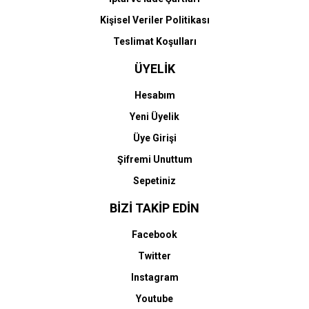
HP 727-B3P21A (T920-
HP 727-B3P22A (T920-
T930-T1500-T1530-
T930-T1500-T1530-
Kişisel Veriler Politikası
T2500-T2530) Orjinal
T2500-T2530) Orjinal
Sarı Kartuşu
Mat Siyah Kartuşu
Teslimat Koşulları
8.124,65 TL
8.124,65 TL
ÜYELİK
Hesabım
Yeni Üyelik
Üye Girişi
Şifremi Unuttum
Sepetiniz
HP
HP
HP 727-B3P23A (T920-
HP 727-B3P24A (T920-
BİZİ TAKİP EDİN
T930-T1500-T1530-
T930-T1500-T1530-
T2500-T2530) Orjinal
T2500-T2530) Orjinal
Facebook
Fotoğraf Siyah Kartuşu
Gri Kartuşu
8.124,65 TL
8.124,65 TL
Twitter
Instagram
Youtube