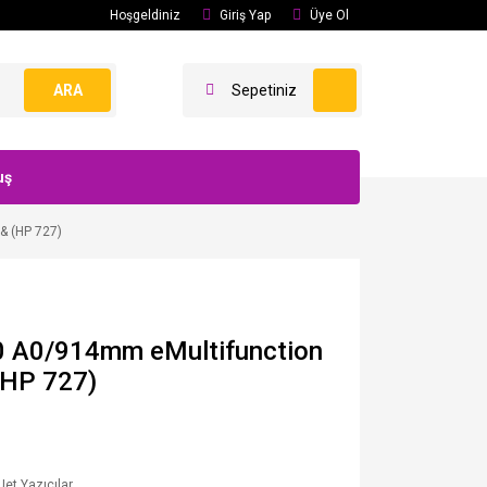
Hoşgeldiniz
Giriş Yap
Üye Ol
ARA
Sepetiniz
uş
& (HP 727)
0 A0/914mm eMultifunction
(HP 727)
Jet Yazıcılar