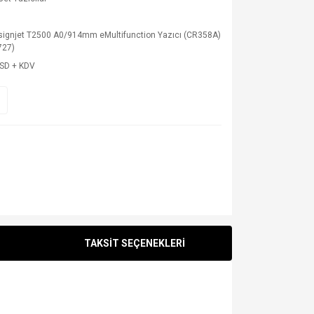
signjet T2500 A0/914mm eMultifunction Yazıcı (CR358A)
727)
USD + KDV
TAKSİT SEÇENEKLERİ