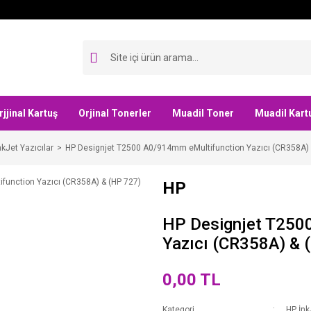
rjjinal Kartuş
Orjinal Tonerler
Muadil Toner
Muadil Kart
nkJet Yazıcılar
HP Designjet T2500 A0/914mm eMultifunction Yazıcı (CR358A) 
HP
HP Designjet T250
Yazıcı (CR358A) & 
0,00 TL
Kategori
HP İnk