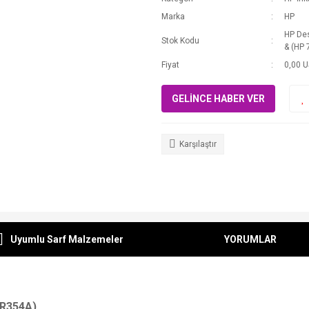
Marka
HP
HP De
Stok Kodu
& (HP 
Fiyat
0,00 
GELİNCE HABER VER
Karşılaştır
Uyumlu Sarf Malzemeler
YORUMLAR
R354A),