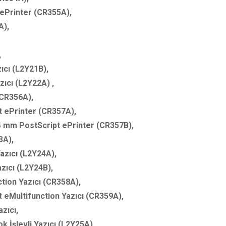
ePrinter (CR355A),
A),
,
ıcı (L2Y21B),
ıcı (L2Y22A) ,
CR356A),
 ePrinter (CR357A),
14 mm PostScript ePrinter (CR357B),
3A),
zıcı (L2Y24A),
zıcı (L2Y24B),
ion Yazıcı (CR358A),
eMultifunction Yazıcı (CR359A),
zıcı,
 İşlevli Yazıcı (L2Y25A),