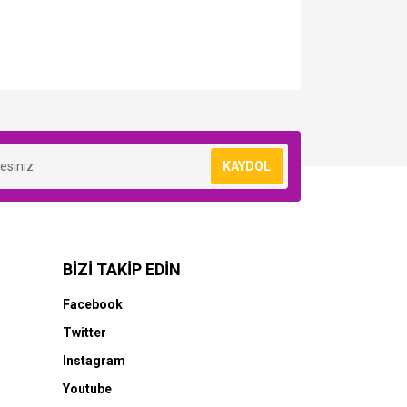
KAYDOL
BİZİ TAKİP EDİN
Facebook
HP
Twitter
0-
HP 727-B3P22A (T920-T930-T1500-
Instagram
T1530-T2500-T2530) Orjinal Mat
Siyah Kartuşu
Youtube