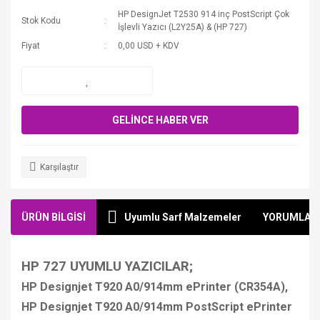
HP DesignJet T2530 914 inç PostScript Çok
Stok Kodu
İşlevli Yazıcı (L2Y25A) & (HP 727)
Fiyat
0,00 USD + KDV
GELİNCE HABER VER
Karşılaştır
ÜRÜN BİLGİSİ
Uyumlu Sarf Malzemeler
YORUMLAR
HP 727 UYUMLU YAZICILAR;
HP Designjet T920 A0/914mm ePrinter (CR354A),
HP Designjet T920 A0/914mm PostScript ePrinter