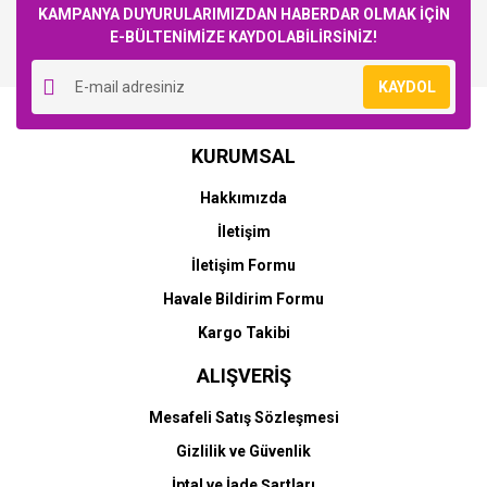
KAMPANYA DUYURULARIMIZDAN HABERDAR OLMAK İÇİN
E-BÜLTENİMİZE KAYDOLABİLİRSİNİZ!
Yorum Yaz
KAYDOL
HP
HP
KURUMSAL
HP 727-B3P19A (T920-
HP 727-B3P20A (T920-
T930-T1500-T1530-
T930-T1500-T1530-
Hakkımızda
T2500-T2530) Orjinal
T2500-T2530) Orjinal
Mavi Kartuşu
Kırmızı Kartuşu
İletişim
8.124,65 TL
8.124,65 TL
İletişim Formu
Havale Bildirim Formu
Kargo Takibi
ALIŞVERİŞ
Mesafeli Satış Sözleşmesi
Gizlilik ve Güvenlik
HP
HP
İptal ve İade Şartları