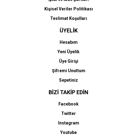
HP 727-B3P21A (T920-
HP 727-B3P22A (T920-
T930-T1500-T1530-
T930-T1500-T1530-
Kişisel Veriler Politikası
T2500-T2530) Orjinal
T2500-T2530) Orjinal
Sarı Kartuşu
Mat Siyah Kartuşu
Teslimat Koşulları
8.124,65 TL
8.124,65 TL
ÜYELİK
Hesabım
Yeni Üyelik
Üye Girişi
Şifremi Unuttum
Sepetiniz
HP
HP
HP 727-B3P23A (T920-
HP 727-B3P24A (T920-
BİZİ TAKİP EDİN
T930-T1500-T1530-
T930-T1500-T1530-
T2500-T2530) Orjinal
T2500-T2530) Orjinal
Facebook
Fotoğraf Siyah Kartuşu
Gri Kartuşu
8.124,65 TL
8.124,65 TL
Twitter
Instagram
Youtube