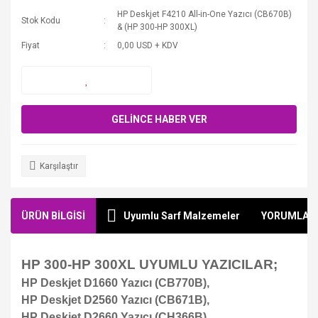
HP Deskjet F4210 All-in-One Yazıcı (CB670B)
Stok Kodu
& (HP 300-HP 300XL)
Fiyat
0,00 USD + KDV
GELİNCE HABER VER
Karşılaştır
ÜRÜN BİLGİSİ
Uyumlu Sarf Malzemeler
YORUMLAR
HP 300-HP 300XL UYUMLU YAZICILAR;
HP Deskjet D1660 Yazıcı (CB770B),
HP Deskjet D2560 Yazıcı (CB671B),
HP Deskjet D2660 Yazıcı (CH366B),