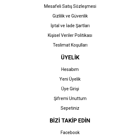
Mesafeli Satış Sözleşmesi
Gizlilik ve Güvenlik
HP
HP
İptal ve İade Şartları
HP 300-CC640EE (D1660-
HP 300-CC643EE (D1660-
D2560-D2660-D2660-
D2560-D2660-D2660-
Kişisel Veriler Politikası
D5560-F2420-F2480-
D5560-F2420-F2480-
F4210-F4272-F4280-
F4210-F4272-F4280-
Teslimat Koşulları
714,68 TL
714,68 TL
F4580-ENVY 100-ENVY
F4580-ENVY 100-ENVY
110-ENVY 114-C4670-
110-ENVY 114-C4670-
ÜYELİK
C4680-C4685-C4780)
C4680-C4685-C4780)
Muadil Siyah Kartuşu
Muadil Renkli Kartuşu
(Yenilenmiş)
(Yenilenmiş)
Hesabım
Yeni Üyelik
Üye Girişi
Şifremi Unuttum
Sepetiniz
HP
HP
HP 300XL-CC641EE
HP 300XL-CC644EE
BİZİ TAKİP EDİN
(D1660-D2560-D2660-
(D1660-D2560-D2660-
D2660-D5560-F2420-
D2660-D5560-F2420-
Facebook
F2480-F4210-F4272-
F2480-F4210-F4272-
4.002,18 TL
4.002,18 TL
F4280-F4580-ENVY 100-
F4280-F4580-ENVY 100-