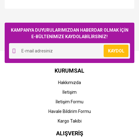
Bu ürüne ilk yorumu siz yapın!
KAMPANYA DUYURULARIMIZDAN HABERDAR OLMAK İÇİN
E-BÜLTENİMİZE KAYDOLABİLİRSİNİZ!
Yorum Yaz
KAYDOL
HP
HP
KURUMSAL
HP 300-CC640EE (D1660-
HP 300-CC643EE (D1660-
D2560-D2660-D2660-
D2560-D2660-D2660-
Hakkımızda
D5560-F2420-F2480-
D5560-F2420-F2480-
F4210-F4272-F4280-
F4210-F4272-F4280-
İletişim
1.829,57 TL
2.229,79 TL
F4580-ENVY 100-ENVY
F4580-ENVY 100-ENVY
110-ENVY 114-C4670-
110-ENVY 114-C4670-
İletişim Formu
C4680-C4685-C4780)
C4680-C4685-C4780)
Orjinal Siyah Kartuşu
Orjinal Renkli Kartuşu
Havale Bildirim Formu
Kargo Takibi
ALIŞVERİŞ