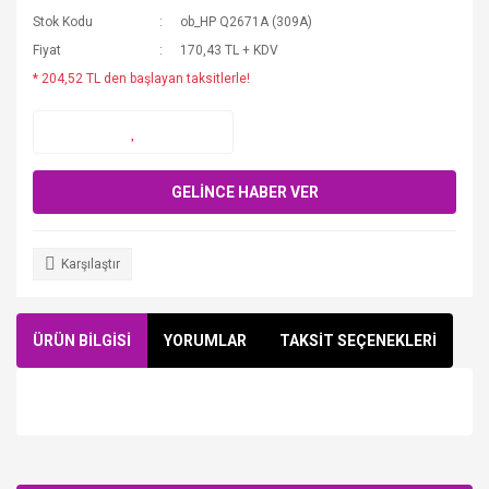
Stok Kodu
ob_HP Q2671A (309A)
Fiyat
170,43 TL + KDV
* 204,52 TL den başlayan taksitlerle!
GELİNCE HABER VER
Karşılaştır
ÜRÜN BİLGİSİ
YORUMLAR
TAKSİT SEÇENEKLERİ
Bu ürüne ilk yorumu siz yapın!