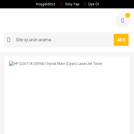
Hoşgeldiniz
Giriş Yap
Üye Ol
ARA