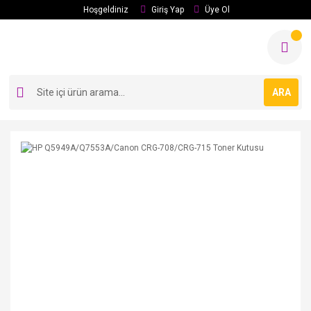
Hoşgeldiniz
Giriş Yap
Üye Ol
ARA