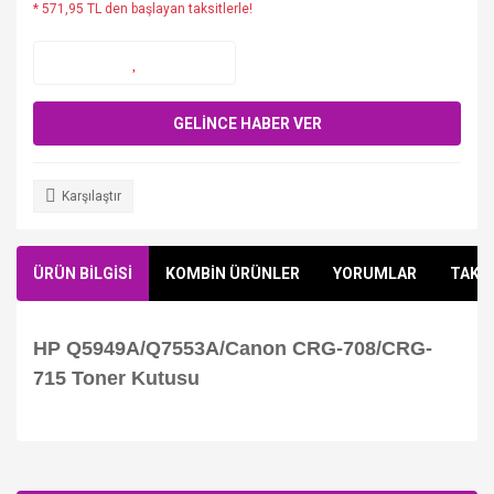
* 571,95 TL den başlayan taksitlerle!
GELİNCE HABER VER
Karşılaştır
ÜRÜN BİLGİSİ
KOMBİN ÜRÜNLER
YORUMLAR
TAKSİ
HP Q5949A/Q7553A/Canon CRG-708/CRG-
715 Toner Kutusu
Bu ürüne ilk yorumu siz yapın!