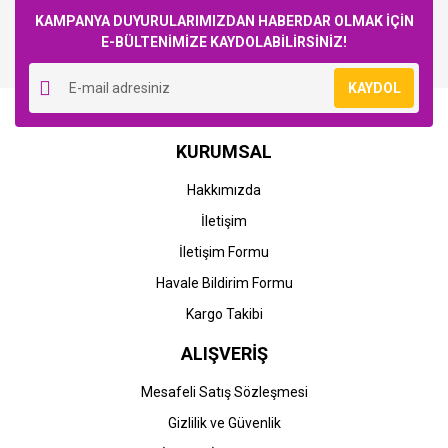
KAMPANYA DUYURULARIMIZDAN HABERDAR OLMAK İÇİN
E-BÜLTENİMİZE KAYDOLABİLİRSİNİZ!
Yorum Yaz
KAYDOL
HP
KURUMSAL
HP Q5949A-49A (1160-
1320-3390-3392) Orjinal
Hakkımızda
Siyah Toner
İletişim
9.727,15 TL
İletişim Formu
Havale Bildirim Formu
Kargo Takibi
ALIŞVERİŞ
Mesafeli Satış Sözleşmesi
Gizlilik ve Güvenlik