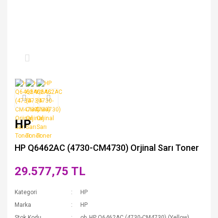
HP
HP Q6462AC (4730-CM4730) Orjinal Sarı Toner
29.577,75 TL
Kategori
HP
Marka
HP
Stok Kodu
ob_HP Q6462AC (4730-CM4730) (Yellow)