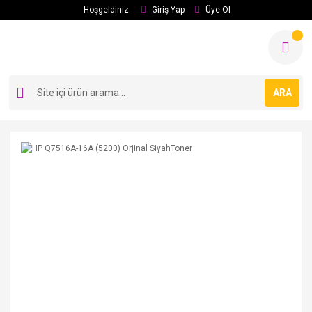
Hoşgeldiniz
Giriş Yap
Üye Ol
ARA