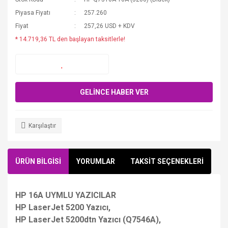
Piyasa Fiyatı
257.260
Fiyat
257,26 USD + KDV
* 14.719,36 TL den başlayan taksitlerle!
GELİNCE HABER VER
Karşılaştır
ÜRÜN BİLGİSİ
YORUMLAR
TAKSİT SEÇENEKLERİ
HP 16A UYMLU YAZICILAR
HP LaserJet 5200 Yazıcı,
HP LaserJet 5200dtn Yazıcı (Q7546A),