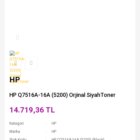
HP
HP Q7516A-16A (5200) Orjinal SiyahToner
14.719,36 TL
Kategori
HP
Marka
HP
Stok Kodu
HP Q7516A-16A (5200) (Black)