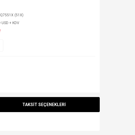
 Q7551X (51X)
9 USD + KDV
!
TAKSİT SEÇENEKLERİ