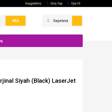
Hoşgeldiniz
Giriş Yap
Üye Ol
ARA
Sepetiniz
uş
inal Siyah (Black) LaserJet