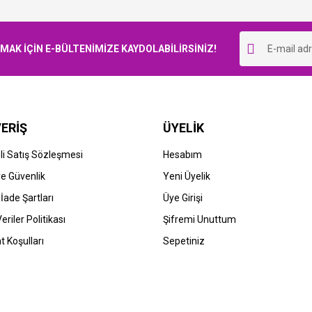
Bu ürüne ilk yorumu siz yapın!
K İÇİN E-BÜLTENİMİZE KAYDOLABİLİRSİNİZ!
Yorum Yaz
ERİŞ
ÜYELİK
i Satış Sözleşmesi
Hesabım
 ve Güvenlik
Yeni Üyelik
 İade Şartları
Üye Girişi
Veriler Politikası
Şifremi Unuttum
t Koşulları
Sepetiniz