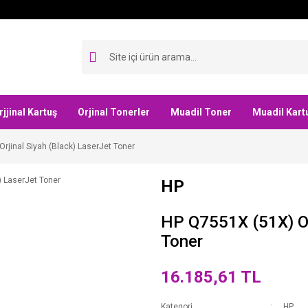
rjjinal Kartuş
Orjinal Tonerler
Muadil Toner
Muadil Kart
rjinal Siyah (Black) LaserJet Toner
HP
HP Q7551X (51X) Orj
Toner
16.185,61 TL
Kategori
HP