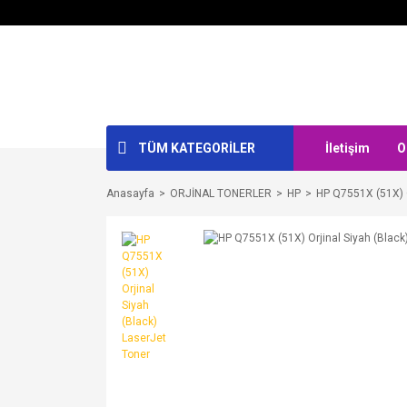
TÜM KATEGORİLER
İletişim
O
Anasayfa
ORJİNAL TONERLER
HP
HP Q7551X (51X) O