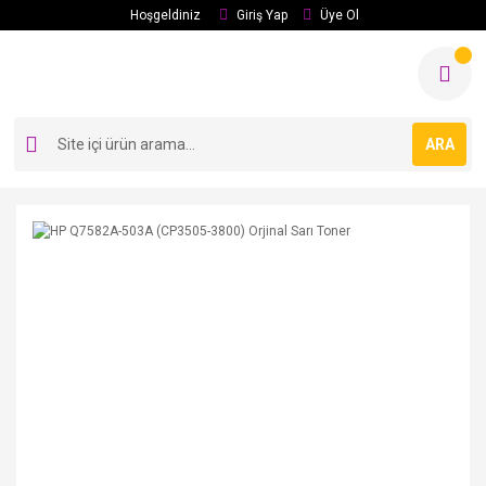
Hoşgeldiniz
Giriş Yap
Üye Ol
ARA