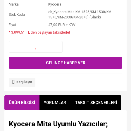
Marka
Kyocera
ob_Kyocera Mita KM-1525/KM-1530/KM-
Stok Kodu
1570/KM-2030/KM-2070) (Black)
Fiyat
47,00 EUR + KDV
* 3.099,51 TL den başlayan taksitlerle!
GELİNCE HABER VER
Karşılaştır
ÜRÜN BİLGİSİ
YORUMLAR
TAKSİT SEÇENEKLERİ
Kyocera Mita Uyumlu Yazıcılar;