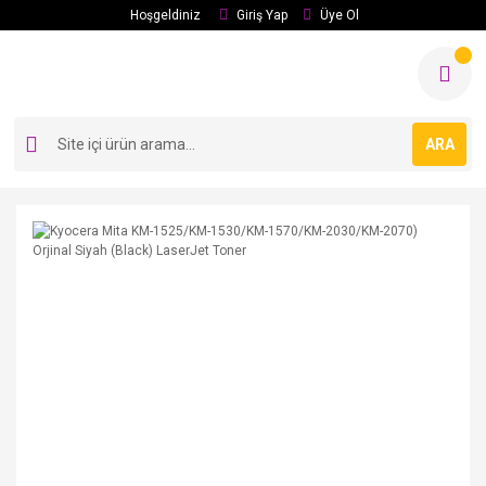
Hoşgeldiniz
Giriş Yap
Üye Ol
ARA