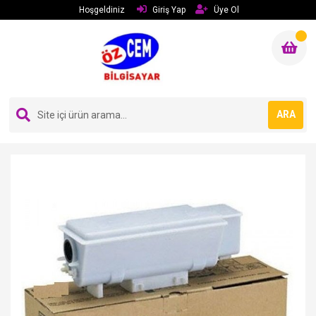
Hoşgeldiniz
Giriş Yap
Üye Ol
ARA