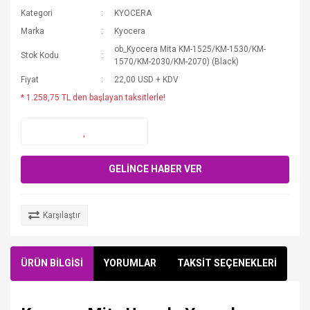
Kategori
KYOCERA
Marka
Kyocera
ob_Kyocera Mita KM-1525/KM-1530/KM-
Stok Kodu
1570/KM-2030/KM-2070) (Black)
Fiyat
22,00 USD + KDV
* 1.258,75 TL den başlayan taksitlerle!
GELİNCE HABER VER
Karşılaştır
ÜRÜN BİLGİSİ
YORUMLAR
TAKSİT SEÇENEKLERİ