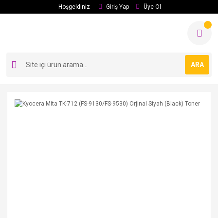
Hoşgeldiniz
Giriş Yap
Üye Ol
ARA