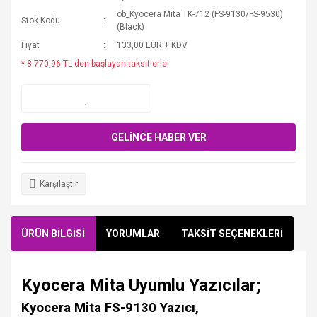
ob_Kyocera Mita TK-712 (FS-9130/FS-9530)
Stok Kodu
(Black)
Fiyat
133,00 EUR + KDV
* 8.770,96 TL den başlayan taksitlerle!
GELİNCE HABER VER
Karşılaştır
ÜRÜN BİLGİSİ
YORUMLAR
TAKSİT SEÇENEKLERİ
Kyocera Mita Uyumlu Yazıcılar;
Kyocera Mita FS-9130 Yazıcı,