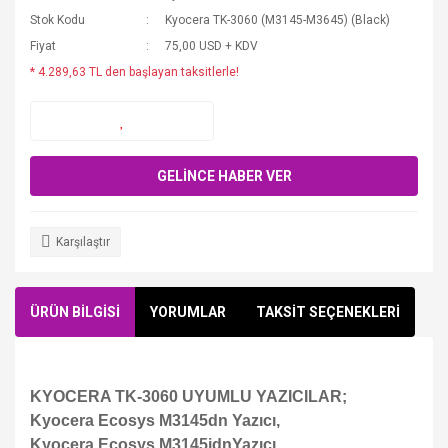
Stok Kodu
Kyocera TK-3060 (M3145-M3645) (Black)
Fiyat
75,00 USD + KDV
* 4.289,63 TL den başlayan taksitlerle!
GELİNCE HABER VER
Karşılaştır
ÜRÜN BİLGİSİ
YORUMLAR
TAKSİT SEÇENEKLERİ
KYOCERA TK-3060 UYUMLU YAZICILAR;
Kyocera Ecosys M3145dn Yazıcı,
Kyocera Ecosys M3145idn
Yazıcı,