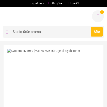
Hoşgeldiniz
Giriş Yap
Üye Ol
ARA