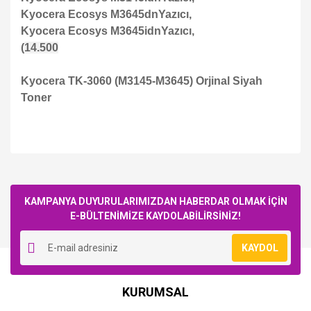
Kyocera Ecosys M3645dn
Yazıcı,
Kyocera Ecosys M3645idn
Yazıcı,
(
14.500
)
Kyocera TK-3060 (M3145-M3645) Orjinal Siyah
Toner
Bu ürüne ilk yorumu siz yapın!
KAMPANYA DUYURULARIMIZDAN HABERDAR OLMAK İÇİN
E-BÜLTENİMİZE KAYDOLABİLİRSİNİZ!
Yorum Yaz
KAYDOL
KURUMSAL