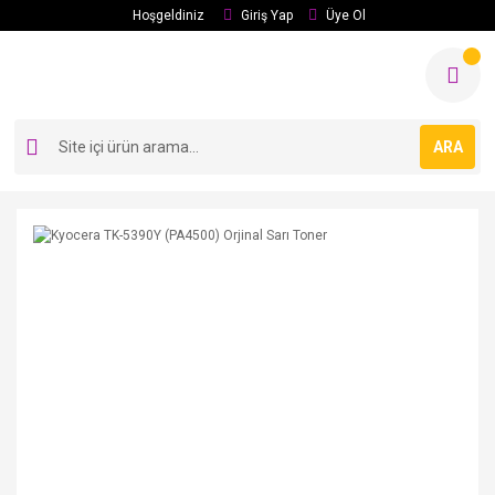
Hoşgeldiniz
Giriş Yap
Üye Ol
ARA