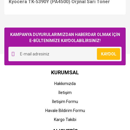
Kyocera TK-5390Y (PA4500) Orjinal Sarı Toner
Bu ürüne ilk yorumu siz yapın!
KAMPANYA DUYURULARIMIZDAN HABERDAR OLMAK İÇİN
E-BÜLTENİMİZE KAYDOLABİLİRSİNİZ!
Yorum Yaz
KAYDOL
KURUMSAL
Hakkımızda
İletişim
İletişim Formu
Havale Bildirim Formu
Kargo Takibi