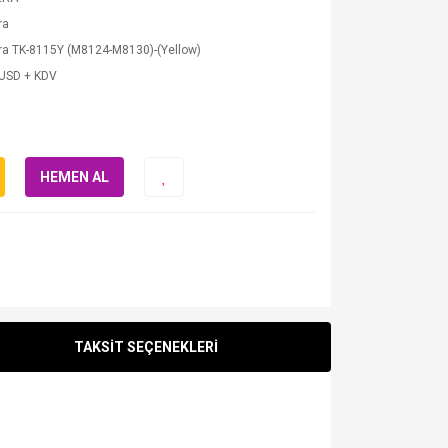
ra
ra TK-8115Y (M8124-M8130)-(Yellow)
 USD + KDV
HEMEN AL
TAKSİT SEÇENEKLERİ