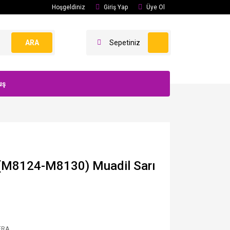
Hoşgeldiniz
Giriş Yap
Üye Ol
ARA
Sepetiniz
uş
(M8124-M8130) Muadil Sarı
ERA