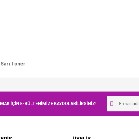
Sarı Toner
Bu ürüne ilk yorumu siz yapın!
K İÇİN E-BÜLTENİMİZE KAYDOLABİLİRSİNİZ!
Yorum Yaz
ERİŞ
ÜYELİK