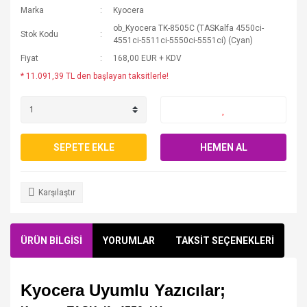
Marka
Kyocera
ob_Kyocera TK-8505C (TASKalfa 4550ci-
Stok Kodu
4551ci-5511ci-5550ci-5551ci) (Cyan)
Fiyat
168,00 EUR + KDV
* 11.091,39 TL den başlayan taksitlerle!
SEPETE EKLE
HEMEN AL
Karşılaştır
ÜRÜN BİLGİSİ
YORUMLAR
TAKSİT SEÇENEKLERİ
Kyocera Uyumlu Yazıcılar;