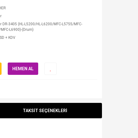
HER
r
er DR-3405 (HL-L5200/HL-L6200/MFC-L5755/MFC-
/MFC-L6900)-(Drum)
USD + KDV
HEMEN AL
TAKSİT SEÇENEKLERİ