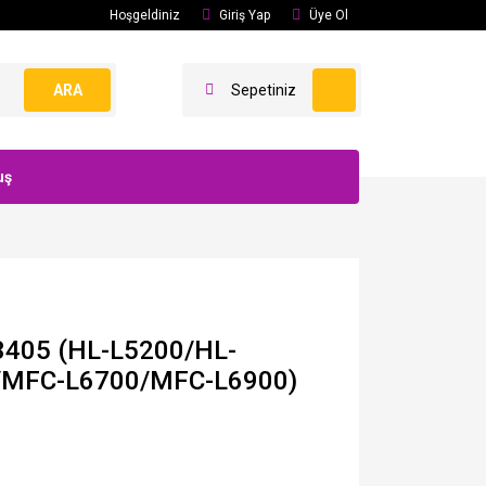
Hoşgeldiniz
Giriş Yap
Üye Ol
ARA
Sepetiniz
uş
-3405 (HL-L5200/HL-
/MFC-L6700/MFC-L6900)