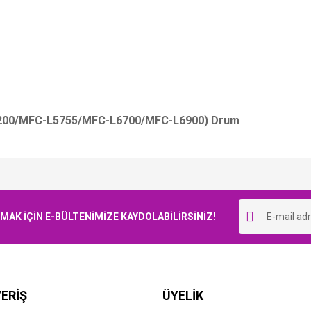
L6200/MFC-L5755/MFC-L6700/MFC-L6900) Drum
Bu ürüne ilk yorumu siz yapın!
K İÇİN E-BÜLTENİMİZE KAYDOLABİLİRSİNİZ!
Yorum Yaz
ERİŞ
ÜYELİK