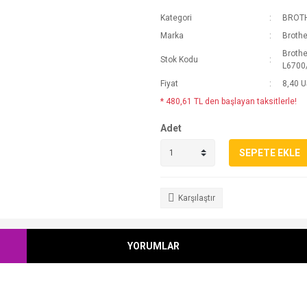
Kategori
BROT
Marka
Brothe
Broth
Stok Kodu
L6700
Fiyat
8,40 
* 480,61 TL den başlayan taksitlerle!
Adet
SEPETE EKLE
Karşılaştır
YORUMLAR