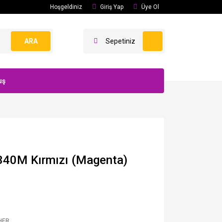
Hoşgeldiniz
Giriş Yap
Üye Ol
ARA
Sepetiniz
uş
340M Kırmızı (Magenta)
HER