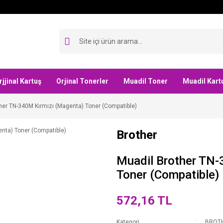
rjjinal Kartuş
Orjinal Tonerler
Muadil Toner
Muadil Kart
her TN-340M Kırmızı (Magenta) Toner (Compatible)
Brother
Muadil Brother TN-
Toner (Compatible)
572,16 TL
Kategori
BROT