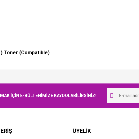
) Toner (Compatible)
Bu ürüne ilk yorumu siz yapın!
K İÇİN E-BÜLTENİMİZE KAYDOLABİLİRSİNİZ!
Yorum Yaz
ERİŞ
ÜYELİK