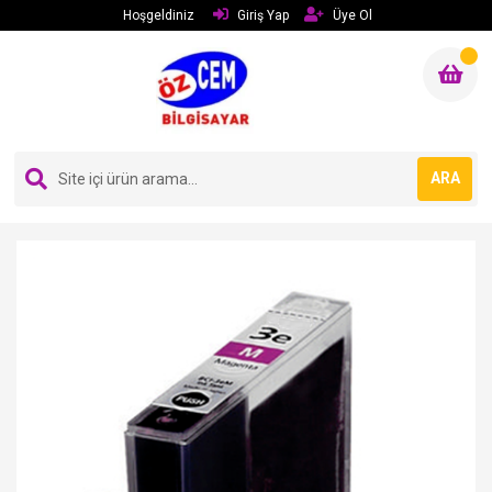
Hoşgeldiniz
Giriş Yap
Üye Ol
ARA