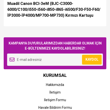
Muadil Canon BCI-3eM (BJC-C3000-
6000/C100/i550-i560-i850-i865-i6500/F30-F50-F60/
İP3000-İP4000/MP700-MP730) Kırmızı Kartuşu
Bu ürüne ilk yorumu siz yapın!
KAMPANYA DUYURULARIMIZDAN HABERDAR OLMAK İÇİN
E-BÜLTENİMİZE KAYDOLABİLİRSİNİZ!
Yorum Yaz
KAYDOL
KURUMSAL
Hakkımızda
İletişim
İletişim Formu
Havale Bildirim Formu