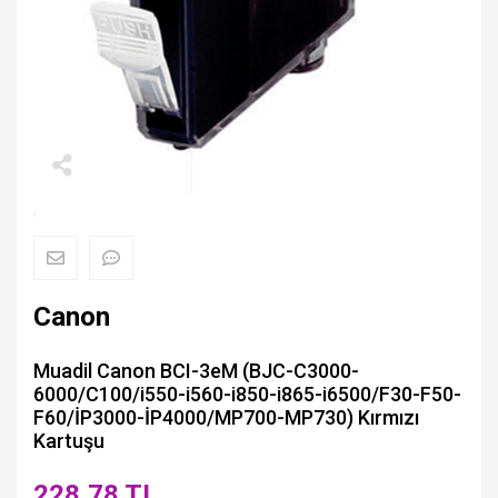
Canon
Muadil Canon BCI-3eM (BJC-C3000-
6000/C100/i550-i560-i850-i865-i6500/F30-F50-
F60/İP3000-İP4000/MP700-MP730) Kırmızı
Kartuşu
228,78 TL