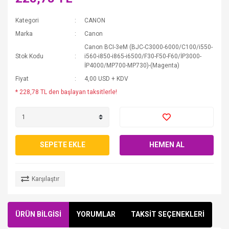
Kategori
CANON
Marka
Canon
Canon BCI-3eM (BJC-C3000-6000/C100/i550-
Stok Kodu
i560-i850-i865-i6500/F30-F50-F60/İP3000-
İP4000/MP700-MP730)-(Magenta)
Fiyat
4,00 USD + KDV
* 228,78 TL den başlayan taksitlerle!
SEPETE EKLE
HEMEN AL
Karşılaştır
ÜRÜN BİLGİSİ
YORUMLAR
TAKSİT SEÇENEKLERİ