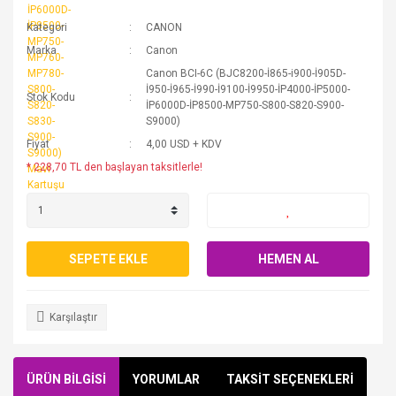
Kategori
CANON
Marka
Canon
Canon BCI-6C (BJC8200-İ865-i900-İ905D-
İ950-İ965-İ990-İ9100-İ9950-İP4000-İP5000-
Stok Kodu
İP6000D-İP8500-MP750-S800-S820-S900-
S9000)
Fiyat
4,00 USD + KDV
* 228,70 TL den başlayan taksitlerle!
SEPETE EKLE
HEMEN AL
Karşılaştır
ÜRÜN BİLGİSİ
YORUMLAR
TAKSİT SEÇENEKLERİ