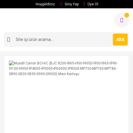
Hoşgeldiniz
Giriş Yap
Üye Ol
ARA