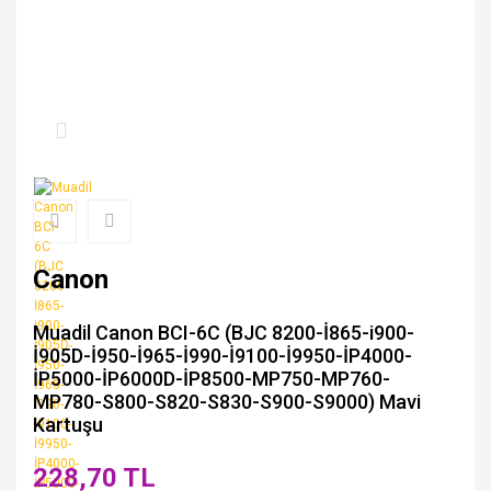
Canon
Muadil Canon BCI-6C (BJC 8200-İ865-i900-
İ905D-İ950-İ965-İ990-İ9100-İ9950-İP4000-
İP5000-İP6000D-İP8500-MP750-MP760-
MP780-S800-S820-S830-S900-S9000) Mavi
Kartuşu
228,70 TL