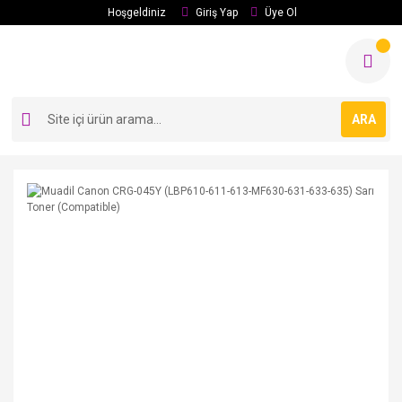
Hoşgeldiniz
Giriş Yap
Üye Ol
ARA