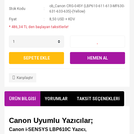
ob_Canon CRG-045Y (LBP610-611-613-MF630-
Stok Kodu
631-633-635)-(Yellow)
Fiyat
8,50 USD + KDV
* 486,34 TL den başlayan taksitlerle!
SEPETE EKLE
HEMEN AL
Karşılaştır
ÜRÜN BİLGİSİ
YORUMLAR
TAKSİT SEÇENEKLERİ
Canon Uyumlu Yazıcılar;
Canon i-SENSYS LBP610C Yazıcı,