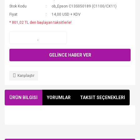
Stok Kodu
ob_Epson C13S050189 (C1100/CX11)
Fiyat
14,00 USD + KDV
* 801,02 TL den başlayan taksitlerle!
GELİNCE HABER VER
Karşılaştır
ÜRÜN BİLGİSİ
YORUMLAR
TAKSİT SEÇENEKLERİ
Bu ürüne ilk yorumu siz yapın!