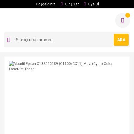
Hoşgeldiniz
Giriş Yap
Üye Ol
ARA