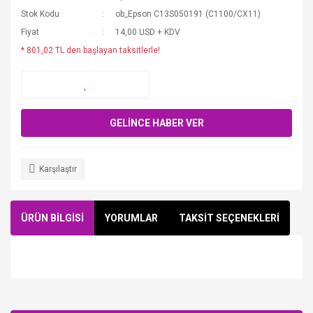
Stok Kodu
ob_Epson C13S050191 (C1100/CX11)
Fiyat
14,00 USD + KDV
* 801,02 TL den başlayan taksitlerle!
GELİNCE HABER VER
Karşılaştır
ÜRÜN BİLGİSİ
YORUMLAR
TAKSİT SEÇENEKLERİ
Bu ürüne ilk yorumu siz yapın!