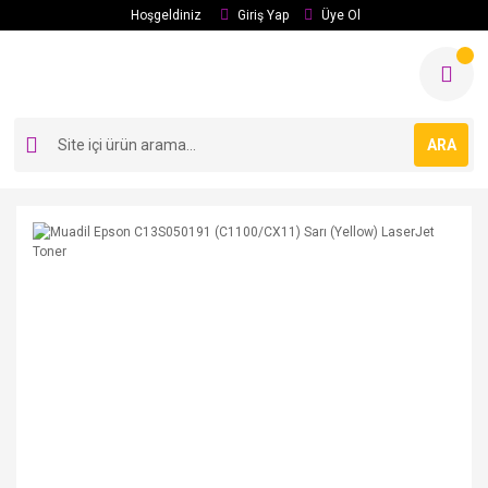
Hoşgeldiniz
Giriş Yap
Üye Ol
ARA