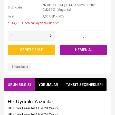
ob_HP CC533A (304A/CP2020-CP2025-
Stok Kodu
CM2320)_(Magenta)
Fiyat
9,00 USD + KDV
* 514,76 TL den başlayan taksitlerle!
SEPETE EKLE
HEMEN AL
Karşılaştır
ÜRÜN BİLGİSİ
YORUMLAR
TAKSİT SEÇENEKLERİ
HP Uyumlu Yazıcılar;
HP Color LaserJet CP2020 Yazıcı,
HP Color LaserJet CP2024 Yazıcı,