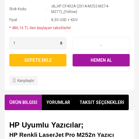
ob_HP CF402A (201A-M252-M274-
Stok Kodu
M277)_(Yellow)
Fiyat
8,50 USD + KDV
* 486,16 TL den başlayan taksitlerle!
SEPETE EKLE
HEMEN AL
Karşılaştır
ÜRÜN BİLGİSİ
YORUMLAR
TAKSİT SEÇENEKLERİ
HP Uyumlu Yazıcılar;
HP Renkli LaserJet Pro M252n Yazıcı