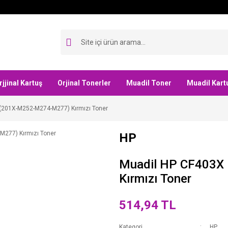
rjjinal Kartuş
Orjinal Tonerler
Muadil Toner
Muadil Kart
(201X-M252-M274-M277) Kırmızı Toner
HP
Muadil HP CF403X
Kırmızı Toner
514,94 TL
Kategori
HP