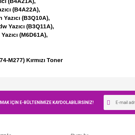
ıcı (B4A21A),
zıcı (B4A22A),
 Yazıcı (B3Q10A),
dw Yazıcı (B3Q11A),
Yazıcı (M6D61A),
4-M277) Kırmızı Toner
Bu ürüne ilk yorumu siz yapın!
K İÇİN E-BÜLTENİMİZE KAYDOLABİLİRSİNİZ!
Yorum Yaz