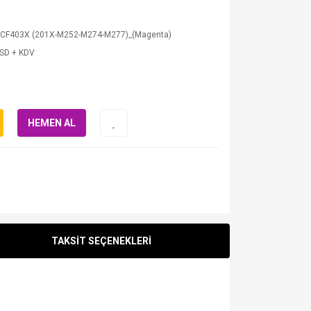
 CF403X (201X-M252-M274-M277)_(Magenta)
USD + KDV
HEMEN AL
TAKSİT SEÇENEKLERİ