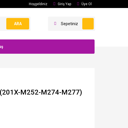
Hoşgeldiniz
Giriş Yap
Üye Ol
ARA
Sepetiniz
uş
 (201X-M252-M274-M277)