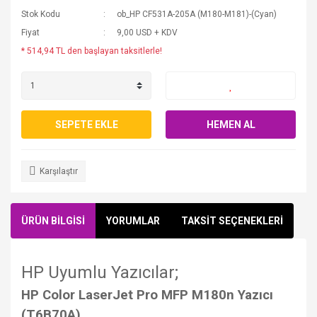
Stok Kodu
ob_HP CF531A-205A (M180-M181)-(Cyan)
Fiyat
9,00 USD + KDV
* 514,94 TL den başlayan taksitlerle!
SEPETE EKLE
HEMEN AL
Karşılaştır
ÜRÜN BİLGİSİ
YORUMLAR
TAKSİT SEÇENEKLERİ
HP Uyumlu Yazıcılar;
HP Color LaserJet Pro MFP M180n Yazıcı
(T6B70A),