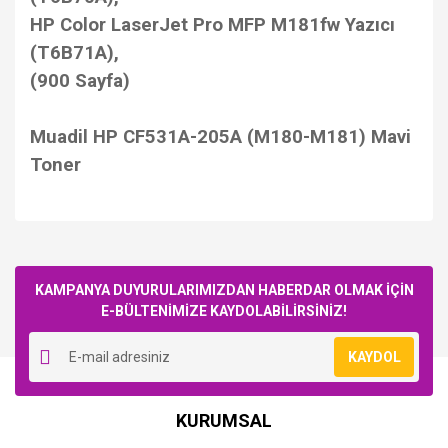
HP Color LaserJet Pro MFP M181fw Yazıcı
(T6B71A),
(900 Sayfa)
Muadil HP CF531A-205A (M180-M181) Mavi
Toner
Bu ürüne ilk yorumu siz yapın!
KAMPANYA DUYURULARIMIZDAN HABERDAR OLMAK İÇİN
E-BÜLTENİMİZE KAYDOLABİLİRSİNİZ!
Yorum Yaz
KAYDOL
KURUMSAL