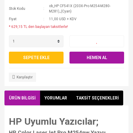
ob_HP CF541X (203X-Pro M254-M280-
Stok Kodu
M281)_(Cyan)
Fiyat
11,00 USD + KDV
* 629,15 TL den başlayan taksitlerle!
SEPETE EKLE
HEMEN AL
Karşılaştır
ÜRÜN BİLGİSİ
YORUMLAR
TAKSİT SEÇENEKLERİ
HP Uyumlu Yazıcılar;
HP Color LaserJet Pro M254nw Yazıcı