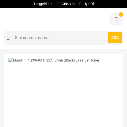
Hoşgeldiniz
Giriş Yap
Üye Ol
ARA