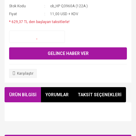
Stok Kodu
ob_HP Q3960A (122A )
Fiyat
11,00 USD + KDV
* 629,37 TL den başlayan taksitlerle!
GELİNCE HABER VER
Karşılaştır
ÜRÜN BİLGİSİ
YORUMLAR
TAKSİT SEÇENEKLERİ
Bu ürüne ilk yorumu siz yapın!