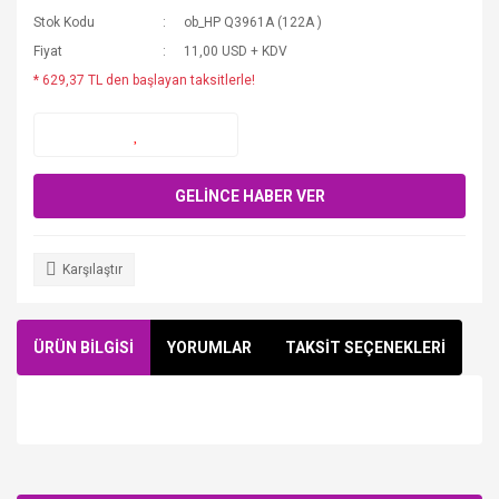
Stok Kodu
ob_HP Q3961A (122A )
Fiyat
11,00 USD + KDV
* 629,37 TL den başlayan taksitlerle!
GELİNCE HABER VER
Karşılaştır
ÜRÜN BİLGİSİ
YORUMLAR
TAKSİT SEÇENEKLERİ
Bu ürüne ilk yorumu siz yapın!