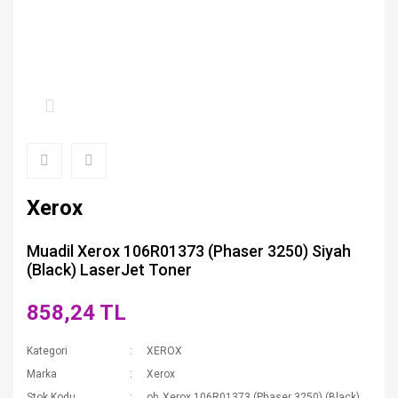
Xerox
Muadil Xerox 106R01373 (Phaser 3250) Siyah
(Black) LaserJet Toner
858,24 TL
Kategori
XEROX
Marka
Xerox
Stok Kodu
ob_Xerox 106R01373 (Phaser 3250) (Black)