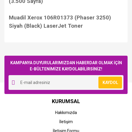
(3.500 Sayfa)
Muadil Xerox 106R01373 (Phaser 3250)
Siyah (Black) LaserJet Toner
Bu ürüne ilk yorumu siz yapın!
KAMPANYA DUYURULARIMIZDAN HABERDAR OLMAK İÇİN
E-BÜLTENİMİZE KAYDOLABİLİRSİNİZ!
Yorum Yaz
KAYDOL
KURUMSAL
Hakkımızda
İletişim
İletişim Formu