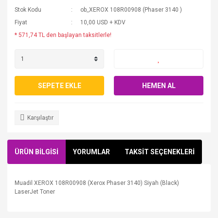
Stok Kodu
ob_XEROX 108R00908 (Phaser 3140 )
Fiyat
10,00 USD + KDV
* 571,74 TL den başlayan taksitlerle!
SEPETE EKLE
HEMEN AL
Karşılaştır
ÜRÜN BİLGİSİ
YORUMLAR
TAKSİT SEÇENEKLERİ
Muadil XEROX 108R00908 (Xerox Phaser 3140) Siyah (Black)
LaserJet Toner