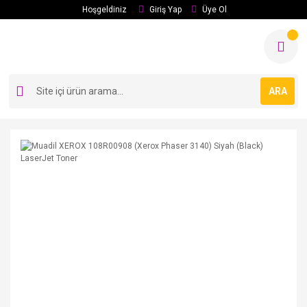
Hoşgeldiniz
Giriş Yap
Üye Ol
ARA