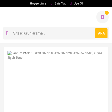
Hoşgeldiniz
Giriş Yap
Üye Ol
ARA