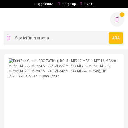
Hoşgeldiniz
Giriş Yap
Üye Ol
ARA