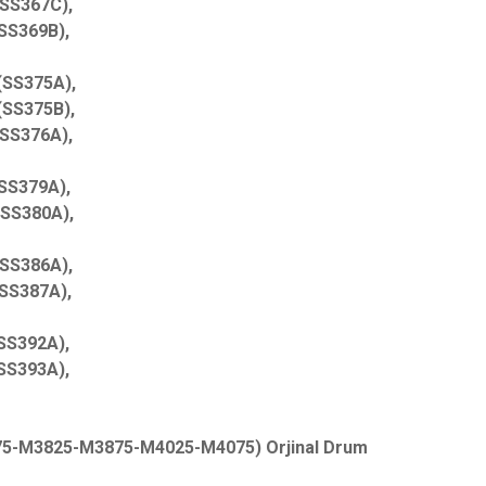
SS367C),
SS369B),
(SS375A),
(SS375B),
SS376A),
SS379A),
SS380A),
SS386A),
SS387A),
SS392A),
SS393A),
5-M3825-M3875-M4025-M4075) Orjinal Drum