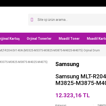
rjjinal Kartuş
Orjinal Tonerler
Muadil Toner
Muadil Kart
LT-R204-SV140A (M3325-M3375-M3825-M3875-M4025-M4075) Orjinal Drum
Samsung
Samsung MLT-R20
M3825-M3875-M402
12.323,16 TL
Kategori
SAMS