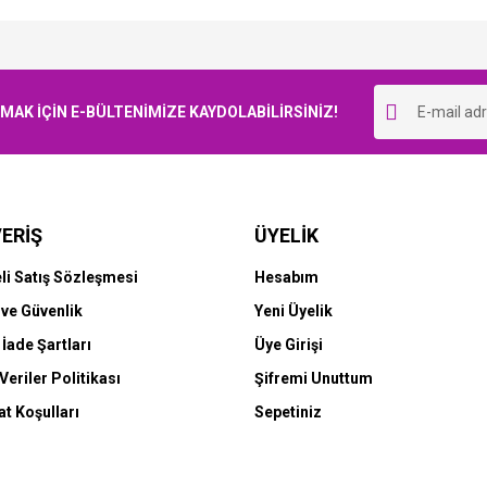
Bu ürüne ilk yorumu siz yapın!
K İÇİN E-BÜLTENİMİZE KAYDOLABİLİRSİNİZ!
Yorum Yaz
ERİŞ
ÜYELİK
li Satış Sözleşmesi
Hesabım
k ve Güvenlik
Yeni Üyelik
 İade Şartları
Üye Girişi
 Veriler Politikası
Şifremi Unuttum
t Koşulları
Sepetiniz