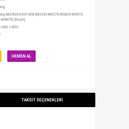
ung
ng MLT-R204-SV140A (M3325-M3375-M3825-M3875-
-M4075) (Drum)
8 USD + KDV
!
HEMEN AL
TAKSİT SEÇENEKLERİ