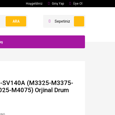
Hoşgeldiniz
Giriş Yap
Üye Ol
ARA
Sepetiniz
uş
4-SV140A (M3325-M3375-
5-M4075) Orjinal Drum
UNG