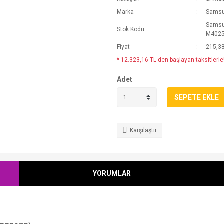
Marka
Sams
Samsu
Stok Kodu
M4025
Fiyat
215,3
* 12.323,16 TL den başlayan taksitlerle
Adet
SEPETE EKLE
Karşılaştır
YORUMLAR