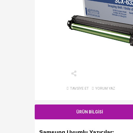
TAVSİYE ET
YORUM YAZ
ÜRÜN BİLGİSİ
Samsung Uyumlu Yazıcılar;