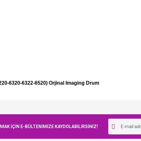
0-6320-6322-6520) Orjinal Imaging Drum
Bu ürüne ilk yorumu siz yapın!
K İÇİN E-BÜLTENİMİZE KAYDOLABİLİRSİNİZ!
Yorum Yaz