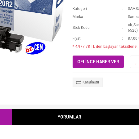
Kategori
SAMS
Marka
Sams
ob_Sa
Stok Kodu
6520)
Fiyat
87,00
* 4.977,78 TL den başlayan taksitlerle!
GELİNCE HABER VER
Karşılaştır
YORUMLAR