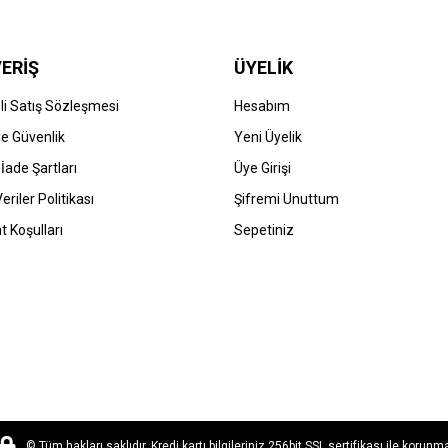
ERİŞ
ÜYELİK
i Satış Sözleşmesi
Hesabım
 ve Güvenlik
Yeni Üyelik
 İade Şartları
Üye Girişi
Veriler Politikası
Şifremi Unuttum
t Koşulları
Sepetiniz
© Tüm hakları saklıdır. Kredi kartı bilgileriniz 256bit SSL sertifikası ile korunm