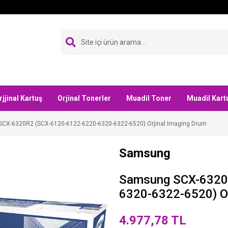
rjjinal Kartuş
Orjinal Tonerler
Muadil Toner
Muadil Kart
CX-6320R2 (SCX-6120-6122-6220-6320-6322-6520) Orjinal Imaging Drum
Samsung
Samsung SCX-6320
6320-6322-6520) Or
4.977,78 TL