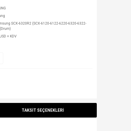
UNG
ung
msung SCX-6320R2 (SCX-6120-6122-6220-6320-6322-
 (Drum)
 USD + KDV
TAKSİT SEÇENEKLERİ