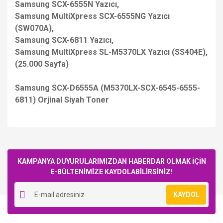
Samsung SCX-6555N Yazıcı,
Samsung MultiXpress SCX-6555NG Yazıcı
(SW070A),
Samsung SCX-6811 Yazıcı,
Samsung MultiXpress SL-M5370LX Yazıcı (SS404E),
(25.000 Sayfa)
Samsung SCX-D6555A (M5370LX-SCX-6545-6555-
6811) Orjinal Siyah Toner
Bu ürüne ilk yorumu siz yapın!
KAMPANYA DUYURULARIMIZDAN HABERDAR OLMAK İÇİN
E-BÜLTENİMİZE KAYDOLABİLİRSİNİZ!
Yorum Yaz
KAYDOL