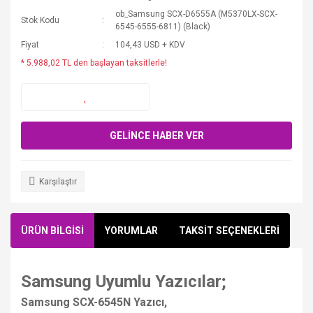
ob_Samsung SCX-D6555A (M5370LX-SCX-
Stok Kodu
6545-6555-6811) (Black)
Fiyat
104,43 USD + KDV
* 5.988,02 TL den başlayan taksitlerle!
GELİNCE HABER VER
Karşılaştır
ÜRÜN BİLGİSİ
YORUMLAR
TAKSİT SEÇENEKLERİ
Samsung Uyumlu Yazıcılar;
Samsung SCX-6545N Yazıcı,