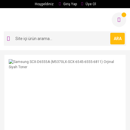
Hoşgeldiniz
Giriş Yap
Üye Ol
ARA