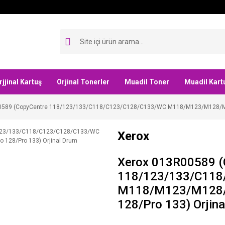
rjjinal Kartuş
Orjinal Tonerler
Muadil Toner
Muadil Kart
0589 (CopyCentre 118/123/133/C118/C123/C128/C133/WC M118/M123/M128/M13
Xerox
Xerox 013R00589 (
118/123/133/C118
M118/M123/M128/
128/Pro 133) Orjin