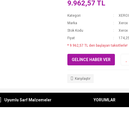
9.962,57 TL
Kategori
XERO
Marka
Xerox
Stok Kodu
Xerox
Fiyat
174,2
* 9.962,57 TL den başlayan taksitlerle!
GELİNCE HABER VER
Karşılaştır
Uyumlu Sarf Malzemeler
YORUMLAR