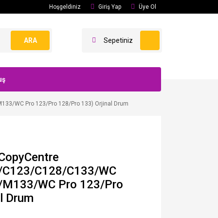
Hoşgeldiniz
Giriş Yap
Üye Ol
ARA
Sepetiniz
uş
3/WC Pro 123/Pro 128/Pro 133) Orjinal Drum
CopyCentre
/C123/C128/C133/WC
M133/WC Pro 123/Pro
al Drum