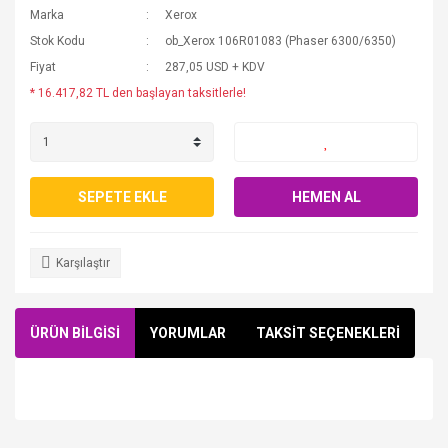
Marka
Xerox
Stok Kodu
ob_Xerox 106R01083 (Phaser 6300/6350)
Fiyat
287,05 USD + KDV
* 16.417,82 TL den başlayan taksitlerle!
SEPETE EKLE
HEMEN AL
Karşılaştır
ÜRÜN BİLGİSİ
YORUMLAR
TAKSİT SEÇENEKLERİ