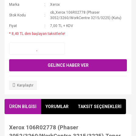
Marka
Xerox
ob_Xerox 106R02778 (Phaser
Stok Kodu
3052/3260/WorkCentre 3215/3225) (Kutu)
Fiyat
7,00 TL + KDV
* 8,40 TL den başlayan taksitlerle!
GELİNCE HABER VER
Karşılaştır
ÜRÜN BİLGİSİ
YORUMLAR
TAKSİT SEÇENEKLERİ
Xerox 106R02778 (Phaser