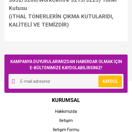
3052/3260/WorkCentre 3215/3225) Toner
Kutusu
(iTHAL TONERLERİN ÇIKMA KUTULARIDI,
KALİTELİ VE TEMİZDİR)
Bu ürüne ilk yorumu siz yapın!
KAMPANYA DUYURULARIMIZDAN HABERDAR OLMAK İÇİN
E-BÜLTENİMİZE KAYDOLABİLİRSİNİZ!
Yorum Yaz
KAYDOL
KURUMSAL
Hakkımızda
İletişim
İletişim Formu