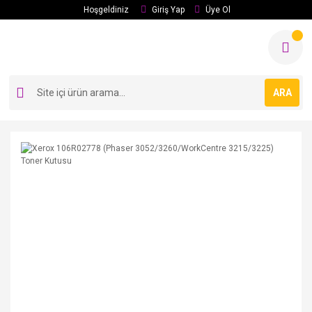
Hoşgeldiniz
Giriş Yap
Üye Ol
ARA