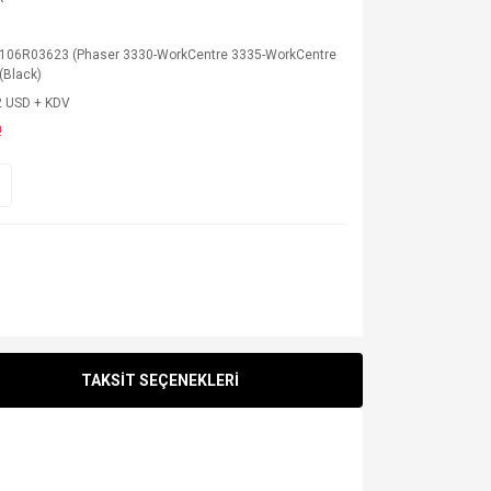
 106R03623 (Phaser 3330-WorkCentre 3335-WorkCentre
(Black)
2 USD + KDV
!
TAKSİT SEÇENEKLERİ