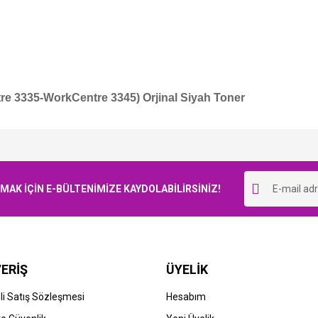
e 3335-WorkCentre 3345) Orjinal Siyah Toner
Bu ürüne ilk yorumu siz yapın!
K İÇİN E-BÜLTENİMİZE KAYDOLABİLİRSİNİZ!
Yorum Yaz
ERİŞ
ÜYELİK
i Satış Sözleşmesi
Hesabım