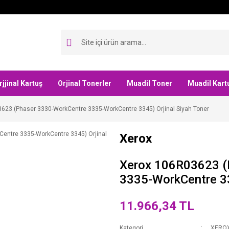
rjjinal Kartuş
Orjinal Tonerler
Muadil Toner
Muadil Kart
623 (Phaser 3330-WorkCentre 3335-WorkCentre 3345) Orjinal Siyah Toner
Xerox
Xerox 106R03623 (
3335-WorkCentre 33
11.966,34 TL
Kategori
XERO