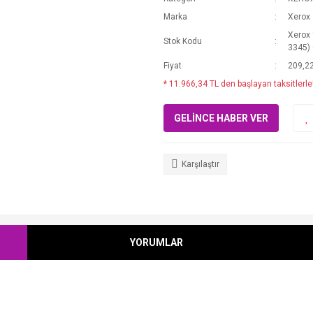
Marka
Xerox
Xerox
Stok Kodu
3345) 
Fiyat
209,2
* 11.966,34 TL den başlayan taksitlerle
GELİNCE HABER VER
Karşılaştır
YORUMLAR