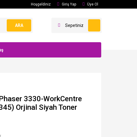
Hoşgeldiniz
Giriş Yap
Üye Ol
ARA
Sepetiniz
uş
Phaser 3330-WorkCentre
45) Orjinal Siyah Toner
X