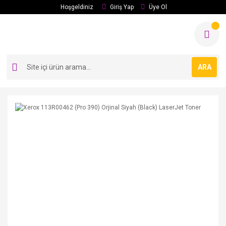
Hoşgeldiniz
Giriş Yap
Üye Ol
ARA