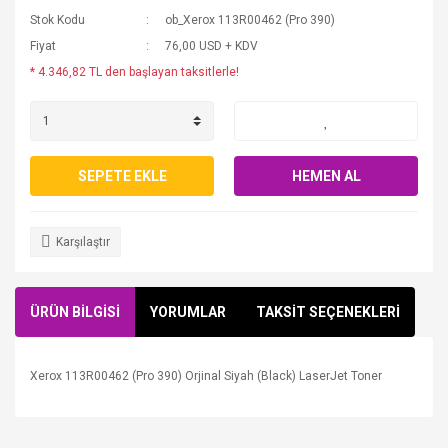
Stok Kodu
ob_Xerox 113R00462 (Pro 390)
Fiyat
76,00 USD + KDV
* 4.346,82 TL den başlayan taksitlerle!
SEPETE EKLE
HEMEN AL
Karşılaştır
ÜRÜN BİLGİSİ
YORUMLAR
TAKSİT SEÇENEKLERİ
Xerox 113R00462 (Pro 390) Orjinal Siyah (Black) LaserJet Toner