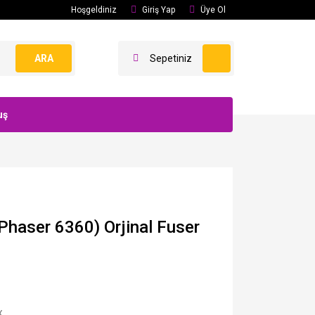
Hoşgeldiniz
Giriş Yap
Üye Ol
ARA
Sepetiniz
uş
haser 6360) Orjinal Fuser
X