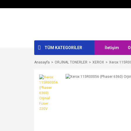
TÜM KATEGORİLER
İletişim
O
Anasayfa
ORJİNAL TONERLER
XEROX
Xerox 115R00