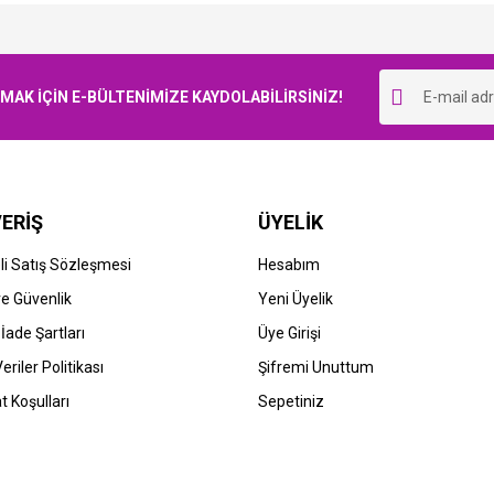
Bu ürüne ilk yorumu siz yapın!
K İÇİN E-BÜLTENİMİZE KAYDOLABİLİRSİNİZ!
Yorum Yaz
ERİŞ
ÜYELİK
i Satış Sözleşmesi
Hesabım
 ve Güvenlik
Yeni Üyelik
 İade Şartları
Üye Girişi
Veriler Politikası
Şifremi Unuttum
t Koşulları
Sepetiniz