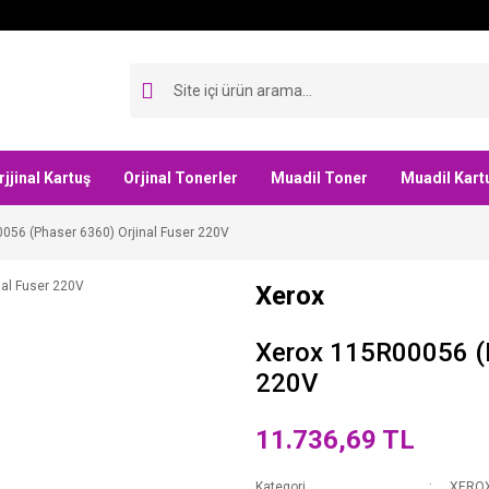
rjjinal Kartuş
Orjinal Tonerler
Muadil Toner
Muadil Kart
056 (Phaser 6360) Orjinal Fuser 220V
Xerox
Xerox 115R00056 (P
220V
11.736,69 TL
Kategori
XERO