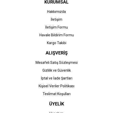
KURUMSAL
HP LaserJet Pro M304a
HP LaserJet Pro M404dn
Yazıcı (W1A66A) &
Yazıcı (W1A53A) &
Hakkımızda
(CF259A-CF259X)
(CF259A-CF259X)
İletişim
0,00 TL
0,00 TL
İletişim Formu
Havale Bildirim Formu
Kargo Takibi
ALIŞVERİŞ
STOK BİLGİSİNİ SORUNUZ
STOK BİLGİSİNİ SORUNUZ
Mesafeli Satış Sözleşmesi
Gizlilik ve Güvenlik
HP
HP
İptal ve İade Şartları
HP LaserJet Pro M404dw
HP LaserJet Pro M404n
Yazıcı (W1A56A) &
Yazıcı (W1A52A) &
Kişisel Veriler Politikası
(CF259A-CF259X)
(CF259A-CF259X)
Teslimat Koşulları
0,00 TL
0,00 TL
ÜYELİK