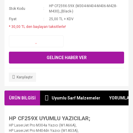
HP CF259X-59X (M304-M404-M406-M428-
Stok Kodu
M430)_(Black-)
Fiyat
25,00 TL + KDV
* 30,00 TL den başlayan taksitlerle!
GELİNCE HABER VER
Karşılaştır
ÜRÜN BİLGİSİ
Uyumlu Sarf Malzemeler
YORUMLAR
HP CF259X UYUMLU YAZICILAR;
HP LaserJet Pro M304a Yazıcı (W1A66A),
HP LaserJet Pro M404dn Yazıcı (W1A53A),