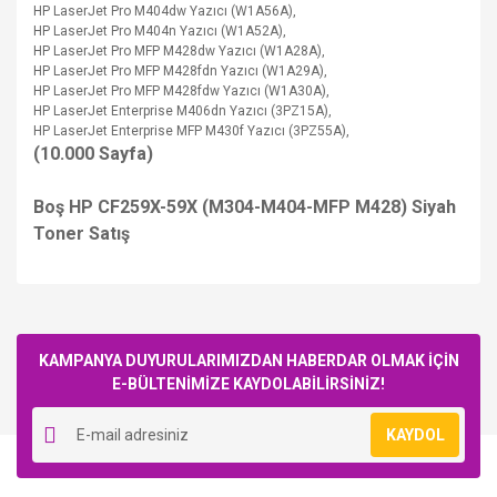
HP LaserJet Pro M404dw Yazıcı (W1A56A),
HP LaserJet Pro M404n Yazıcı (W1A52A),
HP LaserJet Pro MFP M428dw Yazıcı (W1A28A),
HP LaserJet Pro MFP M428fdn Yazıcı (W1A29A),
HP LaserJet Pro MFP M428fdw Yazıcı (W1A30A),
HP LaserJet Enterprise M406dn
Yazıcı
(3PZ15A),
HP LaserJet Enterprise MFP M430f
Yazıcı
(3PZ55A),
(10.000 Sayfa)
Boş HP CF259X-59X (M304-M404-MFP M428) Siyah
Toner Satış
Bu ürüne ilk yorumu siz yapın!
KAMPANYA DUYURULARIMIZDAN HABERDAR OLMAK İÇİN
E-BÜLTENİMİZE KAYDOLABİLİRSİNİZ!
Yorum Yaz
KAYDOL
STOK BİLGİSİNİ SORUNUZ
STOK BİLGİSİNİ SORUNUZ
HP
HP