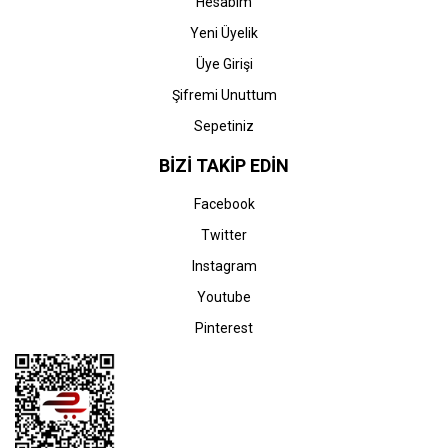
Hesabım
Yeni Üyelik
Üye Girişi
STOK BİLGİSİNİ SORUNUZ
STOK BİLGİSİNİ SORUNUZ
Şifremi Unuttum
Sepetiniz
HP
HP
HP LaserJet Pro MFP
HP LaserJet Pro MFP
BİZİ TAKİP EDİN
M428dw Yazıcı
M428fdn Yazıcı
(W1A28A) & (CF259A-
(W1A29A) & (CF259A-
Facebook
CF259X)
CF259X)
0,00 TL
0,00 TL
Twitter
Instagram
Youtube
Pinterest
STOK BİLGİSİNİ SORUNUZ
STOK BİLGİSİNİ SORUNUZ
HP
HP