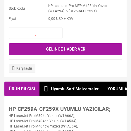
HP LaserJet Pro MFP M428fdn Yazıcı
Stok Kodu
(W1A29A) & (CF259A-CF259X)
Fiyat
0,00 USD + KDV
GELİNCE HABER VER
Karşılaştır
ÜRÜN BİLGİSİ
Uyumlu Sarf Malzemeler
YORUMLAR
HP
CF259A-CF259X
UYUMLU YAZICILAR;
HP LaserJet Pro M304a Yazıcı (W1A66A),
HP LaserJet Pro M404dn Yazıcı (W1A53A),
HP LaserJet Pro M404dw Yazıcı (W1A56A),