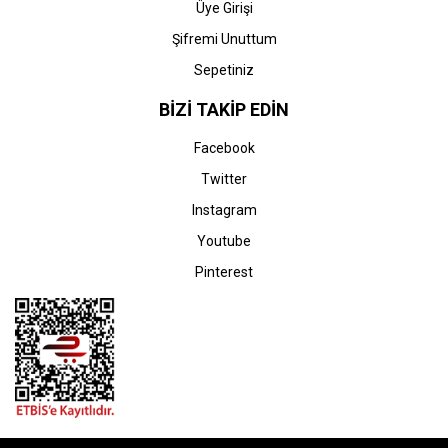
Üye Girişi
Şifremi Unuttum
Sepetiniz
HP
PrintPen
HP CF259A-59A (M304-
PrintPen HP CF259A-59A
BİZİ TAKİP EDİN
M304-M406-M428-M430)
(M304-M404-M406-M428-
Siyah Toner (ÇİPSİZ)
M430) Siyah Toner
Facebook
(ÇİPSİZ)
428,81 TL
485,98 TL
Twitter
Instagram
Youtube
Pinterest
STOK BİLGİSİNİ SORUNUZ
STOK BİLGİSİNİ SORUNUZ
HP
HP
Boş HP CF259A-59A
Boş HP CF259X-59X
(M304-M404-M406-M428-
(M304-M404-MFP M428)
M430) Siyah Toner Satış
Siyah Toner Satış