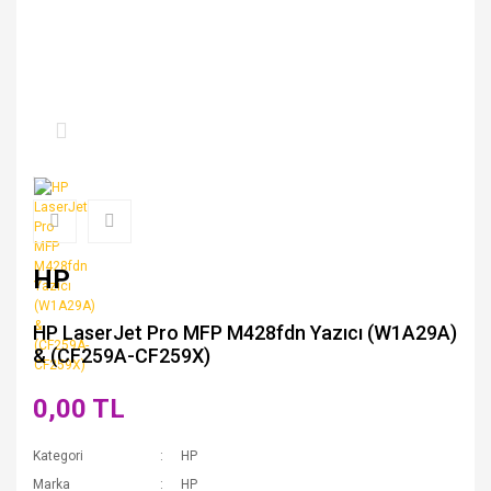
HP
HP LaserJet Pro MFP M428fdn Yazıcı (W1A29A)
& (CF259A-CF259X)
0,00 TL
Kategori
HP
Marka
HP