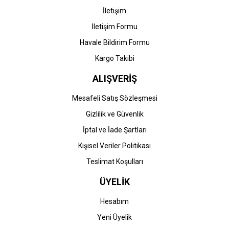
Orjinal Siyah Toner
Orjinal Siyah Toner
İletişim
9.033,49 TL
18.981,77 TL
İletişim Formu
Havale Bildirim Formu
Kargo Takibi
ALIŞVERİŞ
Mesafeli Satış Sözleşmesi
Gizlilik ve Güvenlik
HP
HP
İptal ve İade Şartları
HP CF259A-59A (M304-
PrintPen HP CF259A-59A
M404-M406-M428-M430)
(M304-M404-M406-M428-
Kişisel Veriler Politikası
Siyah Toner (ÇİPLİ)
M430) Siyah Toner (ÇİPLİ)
Teslimat Koşulları
514,57 TL
514,57 TL
ÜYELİK
Hesabım
Yeni Üyelik