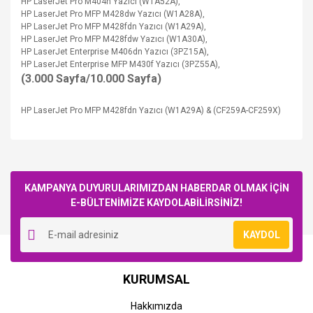
HP LaserJet Pro M404n Yazıcı (W1A52A),
HP LaserJet Pro MFP M428dw Yazıcı (W1A28A),
HP LaserJet Pro MFP M428fdn Yazıcı (W1A29A),
HP LaserJet Pro MFP M428fdw Yazıcı (W1A30A),
HP LaserJet Enterprise M406dn
Yazıcı
(3PZ15A),
HP LaserJet Enterprise MFP M430f
Yazıcı
(3PZ55A),
(3.000 Sayfa/10.000 Sayfa)
HP LaserJet Pro MFP M428fdn Yazıcı (W1A29A) & (CF259A-CF259X)
Bu ürüne ilk yorumu siz yapın!
KAMPANYA DUYURULARIMIZDAN HABERDAR OLMAK İÇİN
E-BÜLTENİMİZE KAYDOLABİLİRSİNİZ!
Yorum Yaz
KAYDOL
HP
HP
KURUMSAL
HP CF259A-59A (M304-
HP CF259X-59X (M304-
M404-M406-M428-M430)
M404-M406-M428-M430)
Hakkımızda